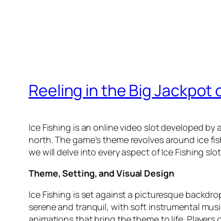
Reeling in the Big Jackpot 
Ice Fishing is an online video slot developed by
north. The game’s theme revolves around ice fish
we will delve into every aspect of Ice Fishing sl
Theme, Setting, and Visual Design
Ice Fishing is set against a picturesque backdro
serene and tranquil, with soft instrumental mus
animations that bring the theme to life. Players