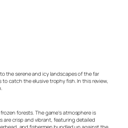
to the serene and icy landscapes of the far
o catch the elusive trophy fish. In this review,
n.
frozen forests. The game’s atmosphere is
are crisp and vibrant, featuring detailed
g overhead, and fishermen bundled up against the