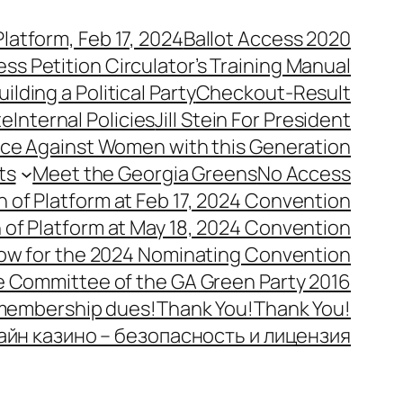
latform, Feb 17, 2024
Ballot Access 2020
ess Petition Circulator’s Training Manual
uilding a Political Party
Checkout-Result
te
Internal Policies
Jill Stein For President
ence Against Women with this Generation
ts
Meet the Georgia Greens
No Access
n of Platform at Feb 17, 2024 Convention
n of Platform at May 18, 2024 Convention
ow for the 2024 Nominating Convention
e Committee of the GA Green Party 2016
 membership dues!
Thank You!
Thank You!
айн казино – безопасность и лицензия