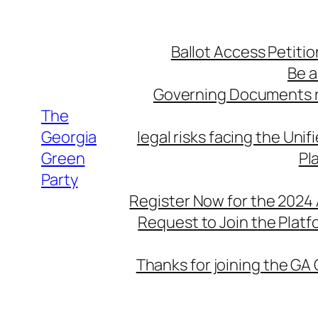
Skip
to
Ballot Access Petitio
content
Be a
Governing Documents r
The
Georgia
legal risks facing the Unif
Green
Pl
Party
Register Now for the 2024
Request to Join the Plat
Thanks for joining the GA 