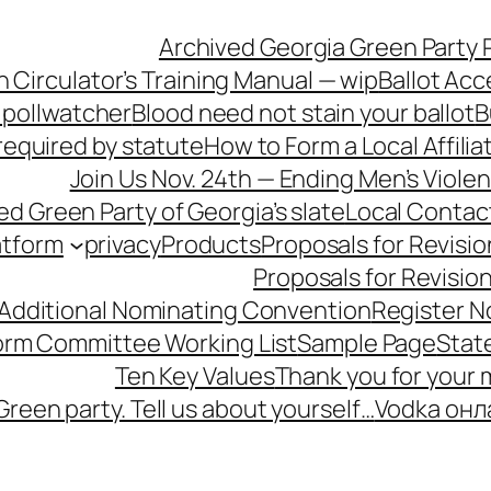
Archived Georgia Green Party P
n Circulator’s Training Manual — wip
Ballot Acc
 pollwatcher
Blood need not stain your ballot
B
equired by statute
How to Form a Local Affilia
Join Us Nov. 24th — Ending Men’s Viol
ied Green Party of Georgia’s slate
Local Contac
atform
privacy
Products
Proposals for Revisio
Proposals for Revisio
 Additional Nominating Convention
Register N
form Committee Working List
Sample Page
Stat
Ten Key Values
Thank you for your
Green party. Tell us about yourself…
Vodka онл