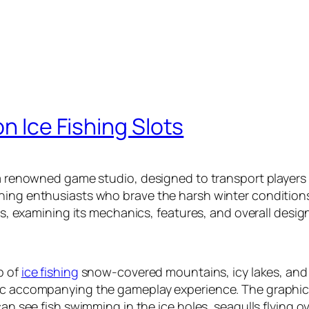
on Ice Fishing Slots
 a renowned game studio, designed to transport players 
ing enthusiasts who brave the harsh winter conditions t
ots, examining its mechanics, features, and overall desig
p of
ice fishing
snow-covered mountains, icy lakes, and 
ic accompanying the gameplay experience. The graphics 
 can see fish swimming in the ice holes, seagulls flyin